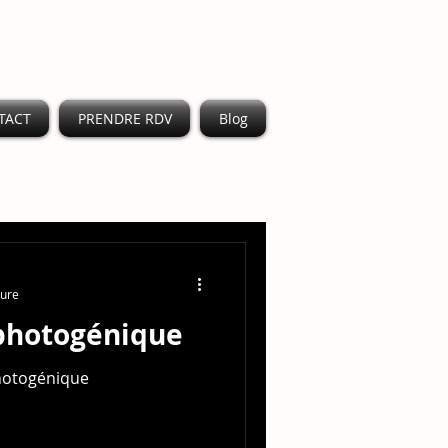
TACT
PRENDRE RDV
Blog
ture
 photogénique
hotogénique